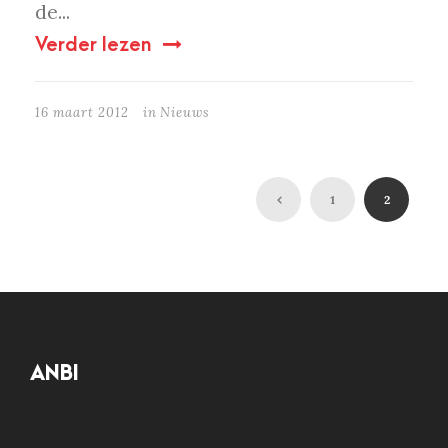
de...
Verder lezen
16 maart 2012
in
Nieuws
1
2
ANBI