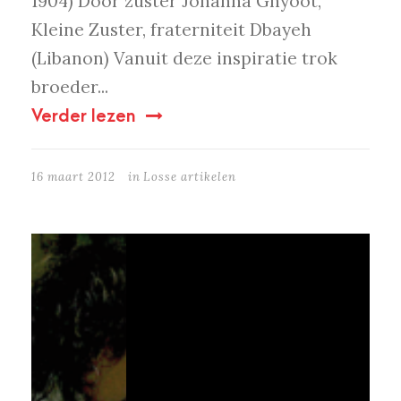
1904) Door zuster Johanna Ghyoot,
Kleine Zuster, fraterniteit Dbayeh
(Libanon) Vanuit deze inspiratie trok
broeder...
Verder lezen
16 maart 2012
in
Losse artikelen